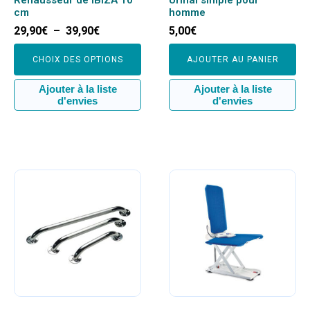
la
cm
homme
page
Plage
29,90
€
–
39,90
€
5,00
€
du
de
produit
prix :
CHOIX DES OPTIONS
AJOUTER AU PANIER
29,90€
à
Ajouter à la liste
Ajouter à la liste
d'envies
d'envies
39,90€
Ce
produit
a
plusieurs
variations.
Les
options
peuvent
être
choisies