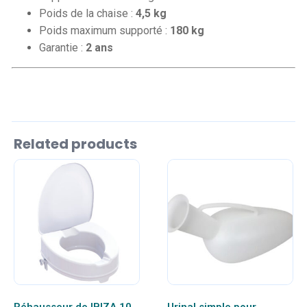
Poids de la chaise :
4,5 kg
Poids maximum supporté :
180 kg
Garantie :
2 ans
Related products
Ce
produit
a
plusieurs
variations.
Les
options
peuvent
être
choisies
sur
Réhausseur de IBIZA 10
Urinal simple pour