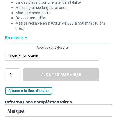
prix :
Larges pieds pour une grande stabilité
84,50€
Assise grainée large profonde
à
Montage sans outils
Dossier amovible
98,00€
Assise réglable en hauteur de 380 à 550 mm (au cm
près)
En savoir +
Avec ou sans dossier
quantité
AJOUTER AU PANIER
de
Tabouret
ou
chaise
Ajouter à la liste d'envies
de
douche
Informations complémentaires
I
FIT
Marque