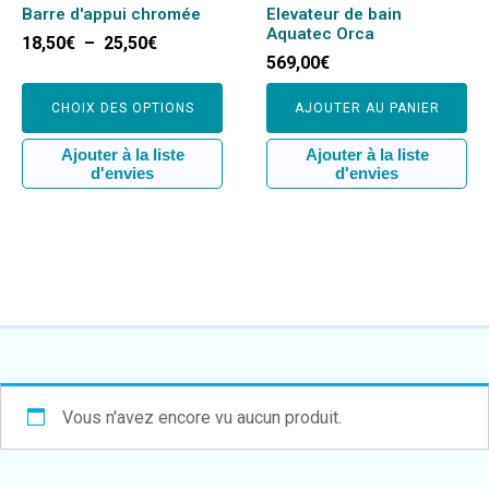
sur
Barre d'appui chromée
Elevateur de bain
la
Aquatec Orca
Plage
18,50
€
–
25,50
€
page
569,00
€
de
du
prix :
produit
CHOIX DES OPTIONS
18,50€
AJOUTER AU PANIER
à
Ajouter à la liste
Ajouter à la liste
25,50€
d'envies
d'envies
Vous n'avez encore vu aucun produit.